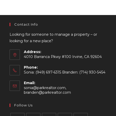
Contact Info
Looking for someone to manage a property – or
looking for a new place?
Address:
4010 Barranca Pkwy #100 Irvine, CA 92604
Phone:
Sonia: (949) 697-6315 Branden: (714) 930-5454
Email:
sonia@parkrealtor.com,
Opens
branden@parkrealtor.com
in
your
Follow Us
application