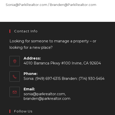
Sonia@ParkRealtor.com / Branden@ParkRealtor.com
Contact Info
Looking for someone to manage a property – or
looking for a new place?
Address:
4010 Barranca Pkwy #100 Irvine, CA 92604
Phone:
Sonia: (949) 697-6315 Branden: (714) 930-5454
Email:
sonia@parkrealtor.com,
Opens
branden@parkrealtor.com
in
your
Follow Us
application