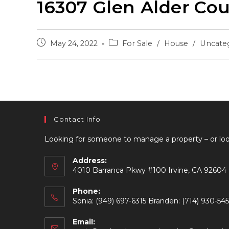
16307 Glen Alder Cou
Post
Post
May 24, 2022
For Sale
/
House
/
Uncate
published:
category:
Contact Info
Looking for someone to manage a property – or loo
Address:
4010 Barranca Pkwy #100 Irvine, CA 92604
Phone:
Sonia: (949) 697-6315 Branden: (714) 930-54
Email: