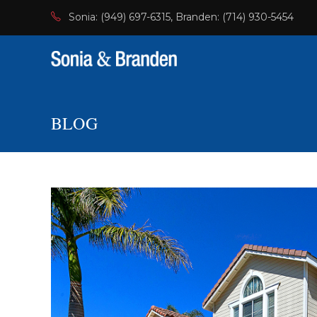
Skip
Sonia: (949) 697-6315, Branden: (714) 930-5454
to
content
BLOG