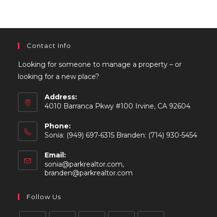
Contact Info
Looking for someone to manage a property – or
looking for a new place?
Address:
4010 Barranca Pkwy #100 Irvine, CA 92604
Phone:
Sonia: (949) 697-6315 Branden: (714) 930-5454
Email:
sonia@parkrealtor.com,
Opens
branden@parkrealtor.com
in
your
Follow Us
application