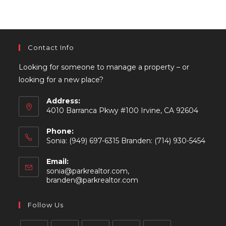
Contact Info
Looking for someone to manage a property – or
looking for a new place?
Address:
4010 Barranca Pkwy #100 Irvine, CA 92604
Phone:
Sonia: (949) 697-6315 Branden: (714) 930-5454
Email:
sonia@parkrealtor.com,
Opens
branden@parkrealtor.com
in
your
Follow Us
application