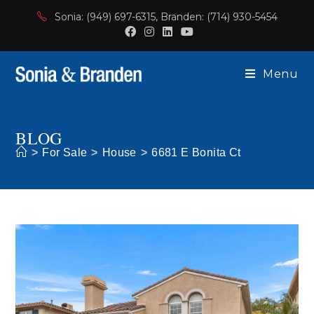
Skip
Sonia: (949) 697-6315, Branden: (714) 930-5454
to
content
Menu
BLOG
>
For Sale
>
House
>
6681 E Bonita Ct