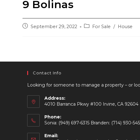
9 Bolinas
Post
Post
September 29, 2022
For Sale
/
House
published:
category:
Contact Info
Looking for someone to manage a property – or loo
Address:
4010 Barranca Pkwy #100 Irvine, CA 92604
Phone:
Sonia: (949) 697-6315 Branden: (714) 930-54
Email: